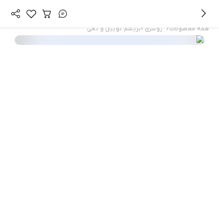
/
همه محصولات
روسرى ابريشم توييل و نخى