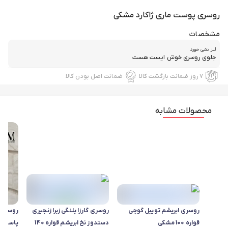
روسری پوست ماری ژاکارد مشکی
مشخصات
ليز نمى خورد
جلوى روسرى خوش ايست هست
۷ روز ضمانت بازگشت کالا
ضمانت اصل بودن کالا
محصولات مشابه
روسری ابریشم توییل گوچی
روسری گارزا پلنگی زبرا زنجیری
روسری 
قواره 100 مشکی
دستدوز نخ ابریشم قواره 140
پاستلی 